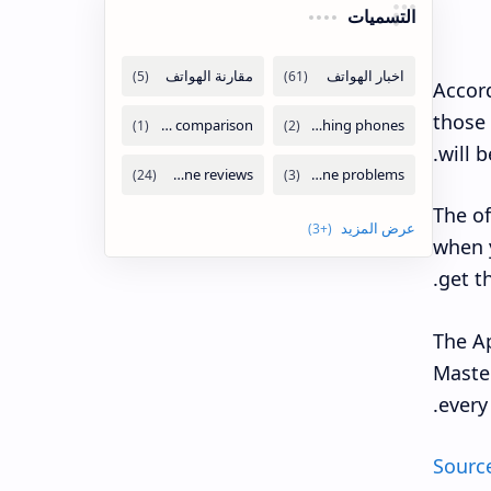
التسميات
Accord
those 
will b
The of
when y
get th
The Ap
Master
every
Sourc