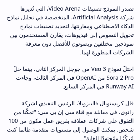
تصدر النموذج تصنيفات Video Arena، التي تُديرها
شركة Artificial Analysis، المتخصصة في تحليل نماذج
الذكاء الاصطناعي ومقارنتها. لتحديد تصنيفات نماذج
تحويل النصوص إلى فيديوهات، يقارن المستخدمون بين
نموذجين مختلفين ويصوتون للأفضل دون معرفة
الشركات المطورة لهما.
احتلّ نموذج Veo 3 من جوجل المركز الثاني، بينما حلّ
Sora 2 Pro من OpenAI في المركز الثالث، وجاءت
Runway AI في المركز السابع.
قال كريستوبال فالينزويلا، الرئيس التنفيذي لشركة
رانوي، في مقابلة مع قناة سي إن بي سي: "تمكّنا من
التفوق على شركات عملاقة بفريق عمل مكون من 100
شخص. يمكنك الوصول إلى مستويات متقدمة طالما كنت
مُركّزًا ومُجتهدًا للغاية".