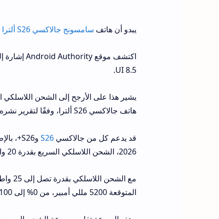
يبدو أن هاتف
سامسونج جالاكسي S26 ألترا
ا
UI 8.5.
هاتف جالاكسي S26 ألترا، وفقًا لتقرير نشره الموقع واطلع عليه
قد يدعم كل من جالاكسي
S26
2026، الشحن اللاسلكي السريع بقدرة 20 واط.
المتوقعة 5200 مللي أمبير، من 0% إلى 100% في غضون ساعة تقريبًا.
وهذه السرعة تقارب سرعة الشحن السريع السلكي لهاتف جالاكسي