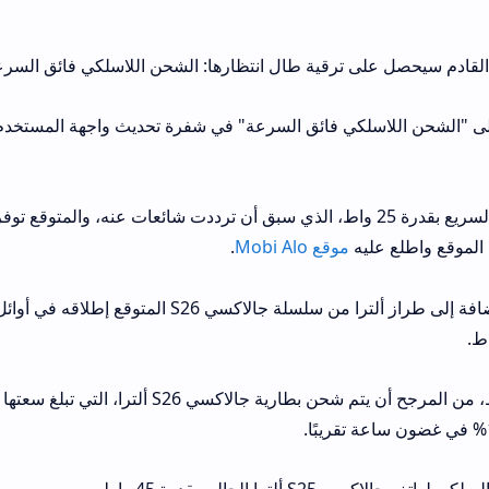
لقادم سيحصل على ترقية طال انتظارها: الشحن اللاسلكي فائق السرع
يشير هذا على الأرجح إلى الشحن اللاسلكي السريع بقدرة 25 واط، الذي سبق أن ترددت شائعات عنه، والمتو
موقع Mobi Alo
.
وS26+، بالإضافة إلى طراز ألترا من سلسلة جالاكسي S26 المتوقع إطلاق
مع الشحن اللاسلكي بقدرة تصل إلى 25 واط، من المرجح أن يتم شحن بطارية جالاكسي S26 ألترا، التي تبلغ سعتها
 S25 ألترا الحالي بقدرة 45 واط.