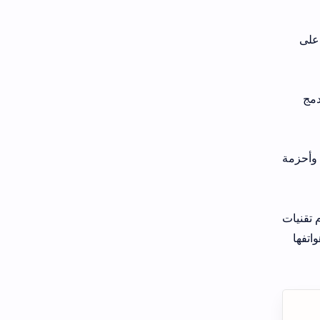
تدريجيًا على
Galaxy  بمغناطيس مدمج
رات، وأحزمة
ا أنها تستخدم تقنيات
ن اللاسلكي في هواتفها