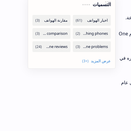
التسميات
ة.
اكتشف موقع Android Authority إشارة إلى "الشحن اللاسلكي فائق السرعة" في شفرة تحديث واجهة المستخدم One
قع توفره في
ه في أوائل عام