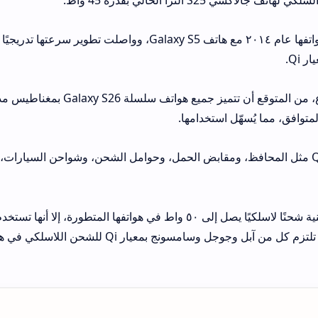
أطلقت سامسونج تقنية الشحن اللاسلكي لهواتفها عام ٢٠١٤ مع هاتف Galaxy S5، وواصلت تطوير سرعتها 
 Qi.
إضافةً إلى سرعات الشحن اللاسلكي الأسرع، من المتوقع أن تتميز جميع هواتف سلسلة S26
لمتوافق، مما يُسهّل استخدامها.
سيجعل هذا الهواتف متوافقة مع ملحقات Qi2 مثل المحافظ، ومقابض الحمل، وحوامل الشحن، وشواحن السيا
في حين تُقدّم معظم العلامات التجارية الصينية شحنًا لاسلكيًا يصل إلى ٥٠ واط في هواتفها المتطورة، إل
شحن خاصة بها لتحقيق هذه السرعات، بينما تلتزم كل من آبل وجوجل وسامسونج بمعيار Qi للشح