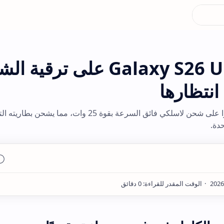
سيحصل هاتف Galaxy S26 Ultra على ترق
انتظارها
سيحتوي هاتف سامسونج جالاكسي S26 الترا على شحن لاسلكي فائق السرعة بقوة 25 وات، مما يشح