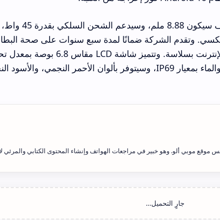
وذكرت شركة Realme أن سمك الهاتف سيكون 8.88 ملم، وسيدعم الشحن السلكي بقدرة 45 واط،
سي. وتقدم الشركة ضمانًا لمدة سبع سنوات على صحة البطار
وضمانًا لمدة ست سنوات على تصفح الإنترنت بسلاسة. وتتميز شاشة LCD مقاس
144 هرتز. كما أن الهاتف مقاوم للغبار والماء بمعيار IP69، وسيتوفر بألوان الأحمر النجمي، والأ
 موقع موبي ألو. وهو خبير في مراجعات الهواتف وإنشاء المحتوى الكتابي والمرئي لأ