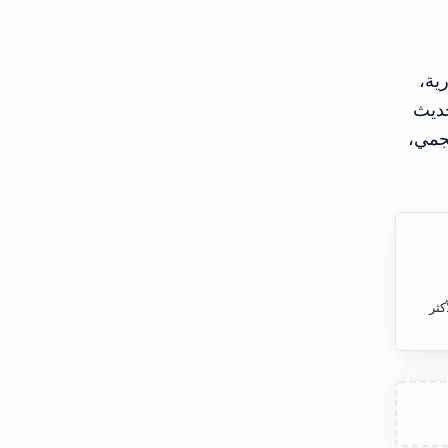
ية،
 6.8 بوصة بمعدل تحديث
سود النجمي،
كثر