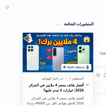
المنشورات الشائعة
تم تسريب سعر هاتف Realme 16T قبل إطلاقه، وكشف عن صور حية، وشريحة Dimensity 6300، وشاشة بتردد 144
أفضل هاتف بسعر 4 ملايين في الجزائر
2026: خيارات لا تندم عليها!
أفضل هاتف بسعر 4 ملايين في الجزائر
2026 أفضل هواتف أقل من 40000 دج إذا