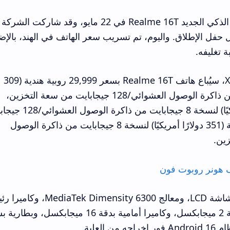
تستعد شركة ريلمي للإعلان عن هاتفها الذكي الجديد Realme 16T في 22 مايو، وقد ش
 حفل الإطلاق. واليوم، تم تسريب سعر الهاتف في الهند، بالإض
 تغليفه.
ووفقًا لأحد المسربين على موقع X.com، سيُباع هاتف Realme 16T بسعر 29,999 روبية هندية (309
دولارات أمريكية) لنسخة 6 جيجابايت من ذاكرة الوصول العشوائي/128 جيجابايت من سعة التخزين،
و31,999 روبية هندية (330 دولارًا أمريكيًا) لنسخة 8 جيجابايت 
من سعة التخزين، و33,999 روبية هندية (351 دولارًا أمريكيًا) لنسخة 8 جيجابايت من ذاكرة الوصول
ف هونر روبوت فون
تشير الشائعات إلى أن الهاتف سيأتي بشاشة LCD، ومعالج  Dimensity 6300
بدقة 50 ميجابكسل، وكاميرا ثانوية بدقة 2 ميجابكسل، وكاميرا أمامية بدقة 16 ميجابكسل