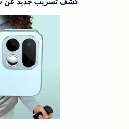
كشف تسريب جديد عن سعر هاتف Realme 16T