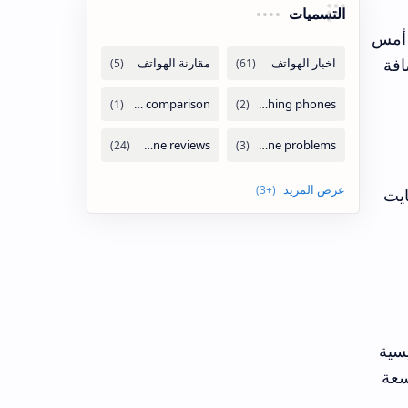
التسميات
اركت الشركة أمس
افة
من ذاكرة الوصول العشوائي/128 جيجابايت
MediaTek، وكاميرا رئيسية
، وبطارية بسعة