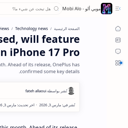
موبي ألو - Mobi Alo
views
Technology news
الصفحة الرئيسية
ed, will feature
n iPhone 17 Pro
Sections
th. Ahead of its release, OnePlus has
confirmed some key details.
this month. Ahead of its release,