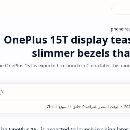
phone re
OnePlus 15T display teas
slimmer bezels tha
e OnePlus 15T is expected to launch in China later this mon
The OnePlus 15T is expected to launch in China later 