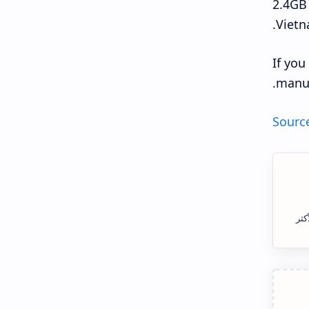
2.4GB 
Vietn
If you
manua
Sourc
كثر