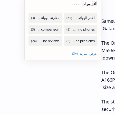
التسميات
Samsu
Galax
The On
M556B
downl
The On
A166PX
size a
The st
securi