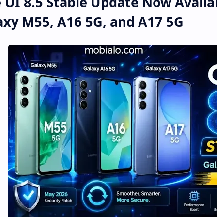
 UI 8.5 Stable Update Now Availa
axy M55, A16 5G, and A17 5G